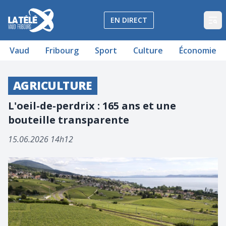
La Télé - Télévision régionale Vaud et Fribourg
EN DIRECT
Op
Vaud
Fribourg
Sport
Culture
Économie
AGRICULTURE
L'oeil-de-perdrix : 165 ans et une
bouteille transparente
15.06.2026 14h12