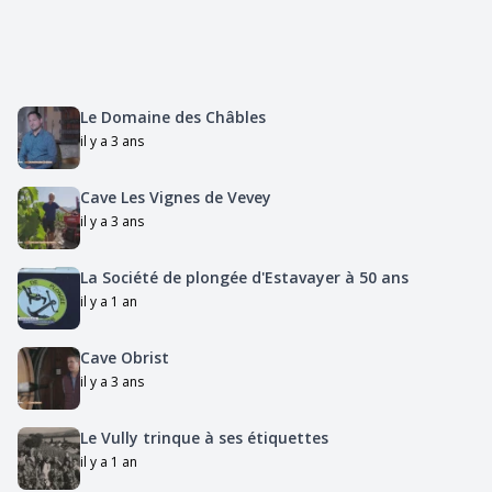
Le Domaine des Châbles
il y a 3 ans
Cave Les Vignes de Vevey
il y a 3 ans
La Société de plongée d'Estavayer à 50 ans
il y a 1 an
Cave Obrist
il y a 3 ans
Le Vully trinque à ses étiquettes
il y a 1 an