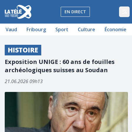
La Télé - Télévision régionale Vaud et Fribourg
EN DIRECT
Op
Vaud
Fribourg
Sport
Culture
Économie
HISTOIRE
Exposition UNIGE : 60 ans de fouilles
archéologiques suisses au Soudan
21.06.2026 09h13