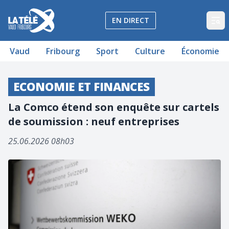
La Télé - Télévision régionale Vaud et Fribourg
EN DIRECT
Op
Vaud
Fribourg
Sport
Culture
Économie
ECONOMIE ET FINANCES
La Comco étend son enquête sur cartels
de soumission : neuf entreprises
25.06.2026 08h03