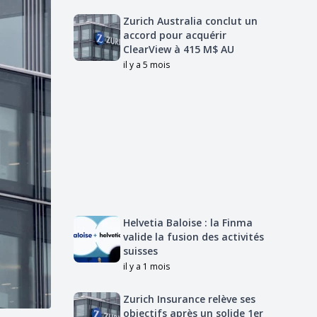
Zurich Australia conclut un
accord pour acquérir
ClearView à 415 M$ AU
il y a 5 mois
Helvetia Baloise : la Finma
valide la fusion des activités
suisses
il y a 1 mois
Zurich Insurance relève ses
objectifs après un solide 1er