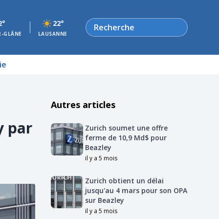
Rechercher
2°
22°
R-GLÂNE
LAUSANNE
ie
Autres articles
y par
Zurich soumet une offre
ferme de 10,9 Md$ pour
Beazley
il y a 5 mois
Zurich obtient un délai
jusqu'au 4 mars pour son OPA
sur Beazley
il y a 5 mois