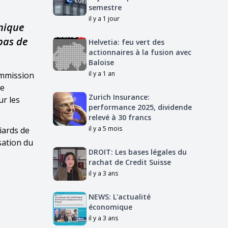
semestre
il y a 1 jour
nnique
pas de
Helvetia: feu vert des
actionnaires à la fusion avec
Baloise
il y a 1 an
ommission
de
Zurich Insurance:
ur les
performance 2025, dividende
relevé à 30 francs
il y a 5 mois
iards de
sation du
DROIT: Les bases légales du
rachat de Credit Suisse
il y a 3 ans
NEWS: L'actualité
économique
il y a 3 ans