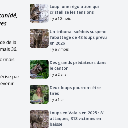
Loup: une régulation qui
cristallise les tensions
canidé,
il y a 10 mois
ues
Un tribunal suédois suspend
l'abattage de 48 loups prévu
de de la
en 2026
mais 36.
il y a 7 mois
sormais
Des grands prédateurs dans
le canton
il y a 2 ans
écise par
révenir
Deux loups pourront être
tirés
il y a 1 an
Loups en Valais en 2025 : 81
attaques, 318 victimes en
baisse