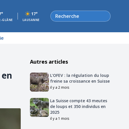
Rechercher
7°
17°
R-GLÂNE
LAUSANNE
ie
Autres articles
 en
L'OFEV : la régulation du loup
freine sa croissance en Suisse
il y a 2 mois
La Suisse compte 43 meutes
de loups et 350 individus en
2025
il y a 1 mois