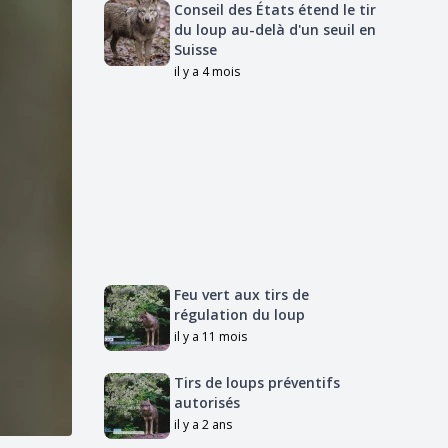
Conseil des États étend le tir
du loup au-delà d'un seuil en
Suisse
il y a 4 mois
Feu vert aux tirs de
régulation du loup
il y a 11 mois
Tirs de loups préventifs
autorisés
il y a 2 ans