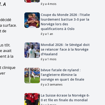
. A
il y a 4 mois
Coupe du Monde 2026 : l’Italie
 décidé
lourdement battue 3-0 par la
Norvège lors des
a surface.
qualifications à Oslo
t de
il y a 1 an
us tôt.
Mondial 2026 : le Sénégal doit
se relancer face à la Norvège
e avait
d'Haaland
ent à la
il y a 1 mois
 clinique
bévue fatale de nyland :
iver
l’angleterre élimine la
norvège en quart de finale
il y a 3 semaines
La Suisse écrase la Norvège 6-
0 et file en finale du mondial