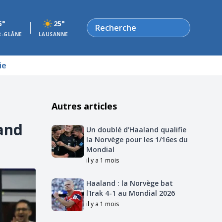
Rechercher
5°
25°
R-GLÂNE
LAUSANNE
ie
Autres articles
and
Un doublé d'Haaland qualifie
la Norvège pour les 1/16es du
Mondial
il y a 1 mois
Haaland : la Norvège bat
l'Irak 4-1 au Mondial 2026
il y a 1 mois