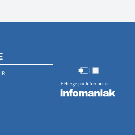
E
Use setting
IR
Hébergé par Infomaniak