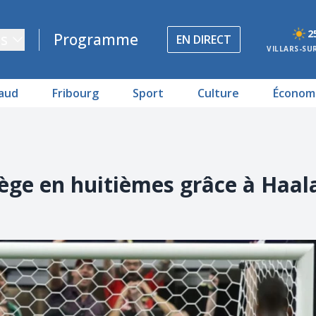
2
s
Programme
EN DIRECT
VILLARS-SU
aud
Fribourg
Sport
Culture
Économ
ège en huitièmes grâce à Haal