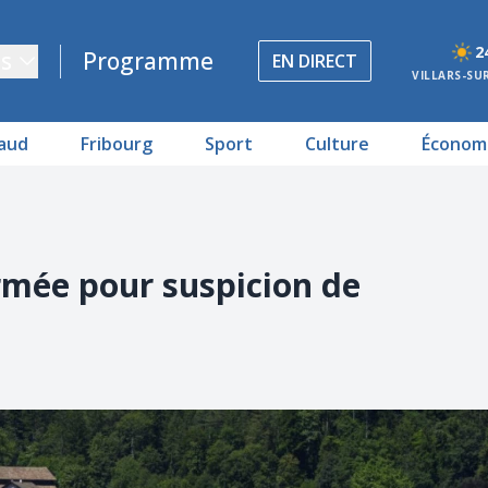
2
s
Programme
EN DIRECT
VILLARS-SU
aud
Fribourg
Sport
Culture
Économ
ermée pour suspicion de