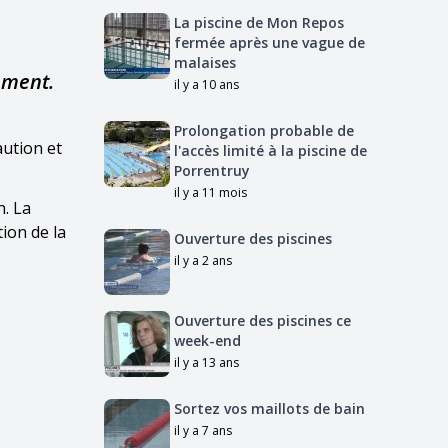
La piscine de Mon Repos
fermée après une vague de
malaises
ement.
il y a 10 ans
Prolongation probable de
aution et
l'accès limité à la piscine de
Porrentruy
il y a 11 mois
n. La
ion de la
Ouverture des piscines
il y a 2 ans
Ouverture des piscines ce
week-end
il y a 13 ans
Sortez vos maillots de bain
il y a 7 ans