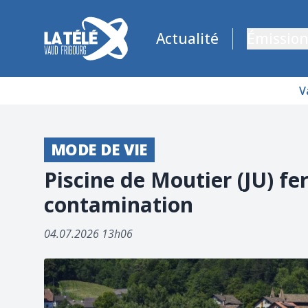
La Télé - Télévision régionale Vaud et Fribourg
Actualité
Émission
V
MODE DE VIE
Piscine de Moutier (JU) f
contamination
04.07.2026 13h06