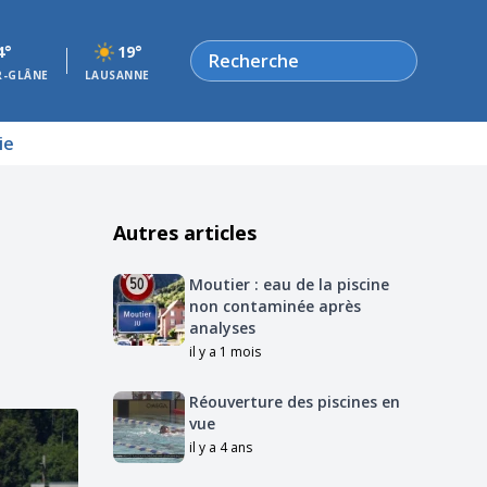
Rechercher
4°
19°
R-GLÂNE
LAUSANNE
ie
Autres articles
Moutier : eau de la piscine
non contaminée après
analyses
il y a 1 mois
Réouverture des piscines en
vue
il y a 4 ans