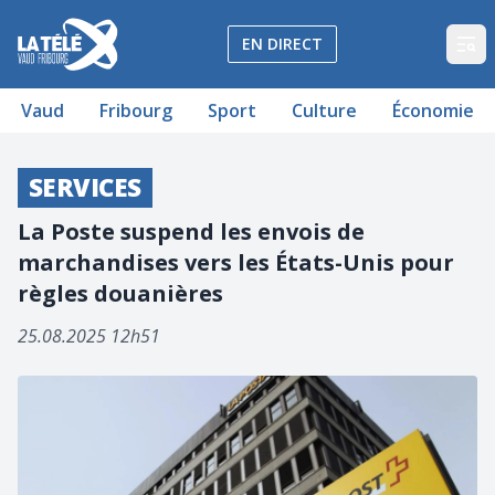
La Télé - Télévision régionale Vaud et Fribourg
EN DIRECT
Op
Vaud
Fribourg
Sport
Culture
Économie
SERVICES
La Poste suspend les envois de
marchandises vers les États-Unis pour
règles douanières
25.08.2025 12h51