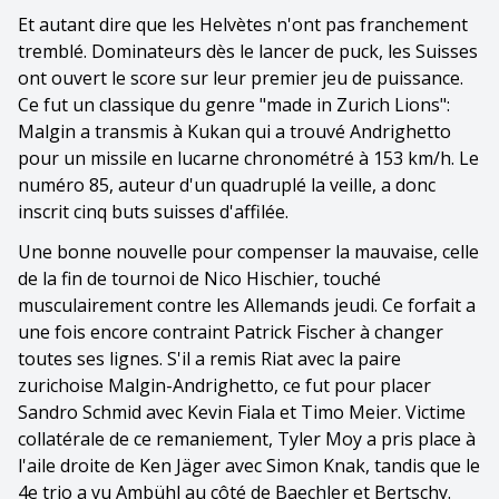
Et autant dire que les Helvètes n'ont pas franchement
tremblé. Dominateurs dès le lancer de puck, les Suisses
ont ouvert le score sur leur premier jeu de puissance.
Ce fut un classique du genre "made in Zurich Lions":
Malgin a transmis à Kukan qui a trouvé Andrighetto
pour un missile en lucarne chronométré à 153 km/h. Le
numéro 85, auteur d'un quadruplé la veille, a donc
inscrit cinq buts suisses d'affilée.
Une bonne nouvelle pour compenser la mauvaise, celle
de la fin de tournoi de Nico Hischier, touché
musculairement contre les Allemands jeudi. Ce forfait a
une fois encore contraint Patrick Fischer à changer
toutes ses lignes. S'il a remis Riat avec la paire
zurichoise Malgin-Andrighetto, ce fut pour placer
Sandro Schmid avec Kevin Fiala et Timo Meier. Victime
collatérale de ce remaniement, Tyler Moy a pris place à
l'aile droite de Ken Jäger avec Simon Knak, tandis que le
4e trio a vu Ambühl au côté de Baechler et Bertschy.