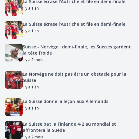
La Suisse écrase l'Autriche et file en demi-finale
il y a 1 an
La Suisse écrase l'Autriche et file en demi-finale
il y a 1 an
Suisse - Norvège : demi-finale, les Suisses gardent
la tête froide
il y a 2 mois
La Norvège ne doit pas être un obstacle pour la
Suisse
il y a 1 an
La Suisse donne la leçon aux Allemands
il y a 1 an
La Suisse bat la Finlande 4-2 au mondial et
affrontera la Suède
il y a 2 mois