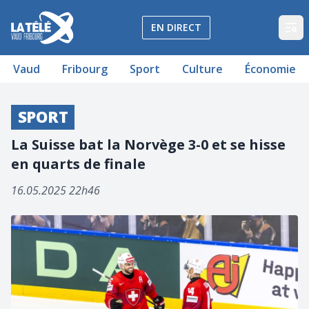
La Télé - Télévision régionale Vaud et Fribourg
EN DIRECT
Op
Vaud
Fribourg
Sport
Culture
Économie
SPORT
La Suisse bat la Norvège 3-0 et se hisse
en quarts de finale
16.05.2025 22h46