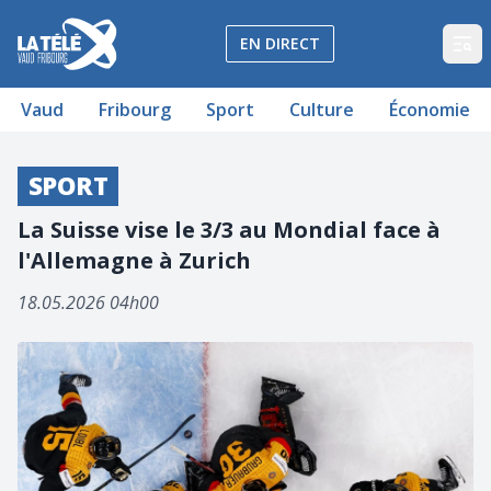
La Télé - Télévision régionale Vaud et Fribourg
EN DIRECT
Op
Vaud
Fribourg
Sport
Culture
Économie
SPORT
La Suisse vise le 3/3 au Mondial face à
l'Allemagne à Zurich
18.05.2026 04h00