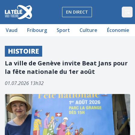
La Télé - Télévision régionale Vaud et Fribourg
EN DIRECT
Op
Vaud
Fribourg
Sport
Culture
Économie
HISTOIRE
La ville de Genève invite Beat Jans pour
la fête nationale du 1er août
01.07.2026 13h32