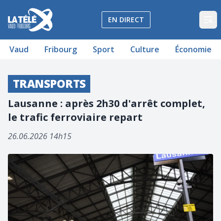
La Télé - Télévision régionale Vaud et Fribourg
EN DIRECT
Op
Vaud
Fribourg
Sport
Culture
Économie
TRANSPORTS
Lausanne : après 2h30 d'arrêt complet,
le trafic ferroviaire repart
26.06.2026 14h15