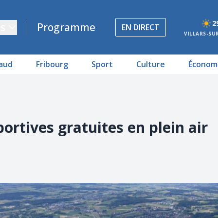
2
s
Programme
EN DIRECT
VILLARS-SU
aud
Fribourg
Sport
Culture
Économ
portives gratuites en plein air