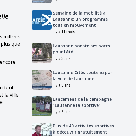
Semaine de la mobilité à
elle
Lausanne: un programme
tout en mouvement
il y a 11 mois
s milliers
a plus que
Lausanne booste ses parcs
pour l'été
il y a 5 ans
 encore
Lausanne Cités soutenu par
la ville de Lausanne
il y a 8 ans
en tout
 la ville
Lancement de la campagne
le
"Lausanne la sportive"
il y a 6 ans
Plus de 40 activités sportives
à découvrir gratuitement