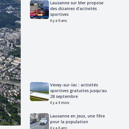
Lausanne sur Mer propose
des dizaines d’activités
sportives
il y a 9 ans
Vevey-sur-lac : activités
sportives gratuites jusqu'au
28 septembre
il y a 3 mois
Lausanne en Jeux, une fête
pour la population
il y a 6 ans