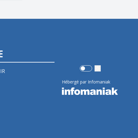
E
Use setting
IR
Hébergé par Infomaniak