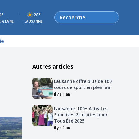
Rechercher
9°
28°
R-GLÂNE
LAUSANNE
ie
Autres articles
Lausanne offre plus de 100
cours de sport en plein air
il y a 1 an
Lausanne: 100+ Activités
Sportives Gratuites pour
Tous Été 2025
il y a 1 an