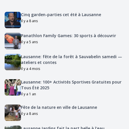
Cinq garden-parties cet été à Lausanne
il y a 8 ans
Panathlon Family Games: 30 sports à découvrir
il y a 5 ans
Lausanne: fête de la forêt à Sauvabelin samedi —
ateliers et contes
il y a 4 mois
Lausanne: 100+ Activités Sportives Gratuites pour
Tous Été 2025
il y a 1 an
Fête de la nature en ville de Lausanne
il y a 8 ans
Lausanne Jardins fait la part belle à l'eau