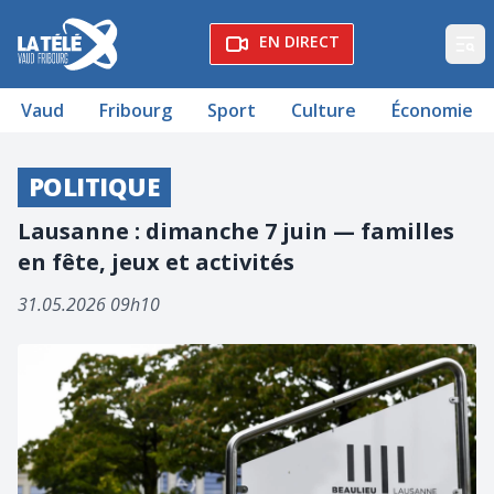
La Télé - Télévision régionale Vaud et Fribourg
EN DIRECT
Op
Vaud
Fribourg
Sport
Culture
Économie
POLITIQUE
Lausanne : dimanche 7 juin — familles
en fête, jeux et activités
31.05.2026 09h10