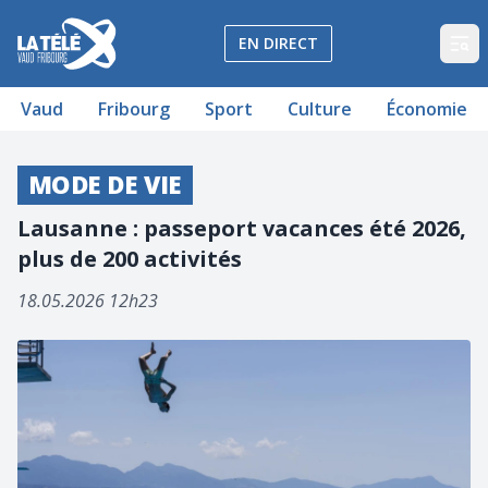
La Télé - Télévision régionale Vaud et Fribourg
EN DIRECT
Op
Vaud
Fribourg
Sport
Culture
Économie
MODE DE VIE
Lausanne : passeport vacances été 2026,
plus de 200 activités
18.05.2026 12h23