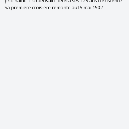
prochaine: l’"Unterwald" fêtera ses 125 ans d’existence.
Sa première croisière remonte au15 mai 1902.