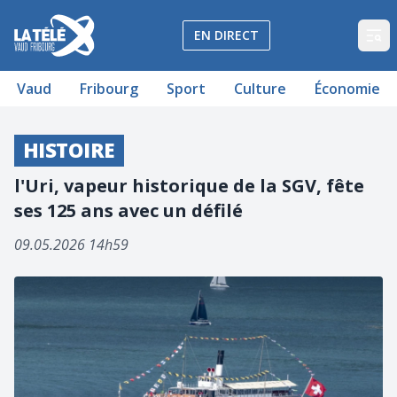
La Télé - Télévision régionale Vaud et Fribourg
EN DIRECT
Op
Vaud
Fribourg
Sport
Culture
Économie
HISTOIRE
l'Uri, vapeur historique de la SGV, fête
ses 125 ans avec un défilé
09.05.2026 14h59