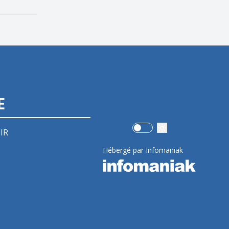
E
Use setting
IR
Hébergé par Infomaniak