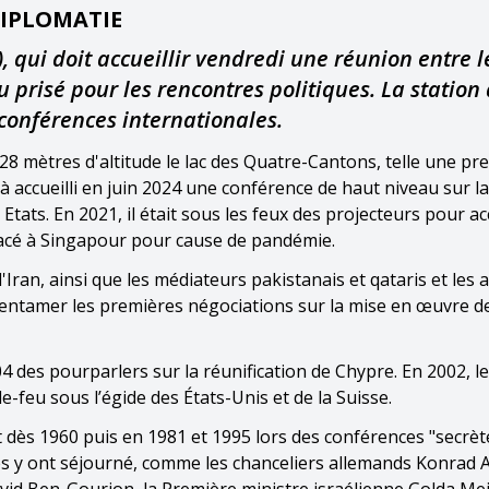
DIPLOMATIE
qui doit accueillir vendredi une réunion entre le
u prisé pour les rencontres politiques. La station
onférences internationales.
ètres d'altitude le lac des Quatre-Cantons, telle une pres
jà accueilli en juin 2024 une conférence de haut niveau sur l
ats. En 2021, il était sous les feux des projecteurs pour accu
acé à Singapour pour cause de pandémie.
 l'Iran, ainsi que les médiateurs pakistanais et qataris et les 
 entamer les premières négociations sur la mise en œuvre de
4 des pourparlers sur la réunification de Chypre. En 2002, le
e-feu sous l’égide des États-Unis et de la Suisse.
 dès 1960 puis en 1981 et 1995 lors des conférences "secrèt
es y ont séjourné, comme les chanceliers allemands Konrad