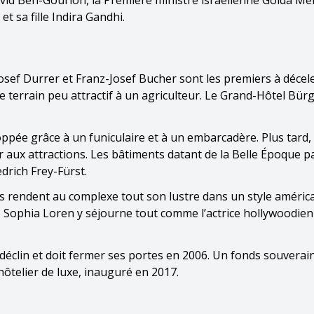
David Ben-Gourion, la Première ministre israélienne Golda Me
t sa fille Indira Gandhi.
osef Durrer et Franz-Josef Bucher sont les premiers à décele
e terrain peu attractif à un agriculteur. Le Grand-Hôtel Bü
ppée grâce à un funiculaire et à un embarcadère. Plus tard, 
aux attractions. Les bâtiments datant de la Belle Époque p
drich Frey-Fürst.
s rendent au complexe tout son lustre dans un style américa
enne Sophia Loren y séjourne tout comme l’actrice hollywoodie
n déclin et doit fermer ses portes en 2006. Un fonds souverai
hôtelier de luxe, inauguré en 2017.