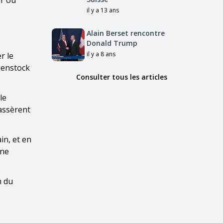
ir ou
il y a 13 ans
Alain Berset rencontre
Donald Trump
il y a 8 ans
r le
rgenstock
Consulter tous les articles
le
assèrent
in, et en
nne
n du