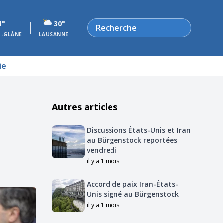
Rechercher
1°
30°
R-GLÂNE
LAUSANNE
ie
Autres articles
Discussions États-Unis et Iran
au Bürgenstock reportées
vendredi
il y a 1 mois
Accord de paix Iran-États-
Unis signé au Bürgenstock
il y a 1 mois