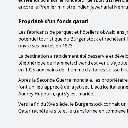
et Helmut Schmidt, le fondateur de l’État d’Israël 
encore le Premier ministre indien Jawaharlal Nehru e
Propriété d'un fonds qatari
Les fabricants de parquet et hôteliers obwaldiens J
potentiel touristique du Bürgenstock et rachètent l
ouvre ses portes en 1873.
La destination a rapidement été desservie et dévelo
téléphérique de Hammetschwand est venu s’ajouter 
en 1925 aux mains de l'homme d'affaires suisse Frie
Après la Seconde Guerre mondiale, les propriétaire
font un lieu apprécié de la jet-set. L'actrice itali
Audrey Hepburn, qui s’y est mariée.
Vers la fin du XXe siècle, le Bürgenstock connaît u
Qatar rachète le site et le transforme en complexe 