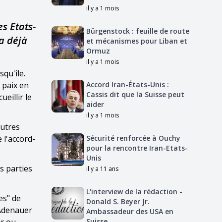
il y a 1 mois
s Etats-
Bürgenstock : feuille de route
 a déjà
et mécanismes pour Liban et
Ormuz
il y a 1 mois
qu'île.
a paix en
Accord Iran-États-Unis :
Cassis dit que la Suisse peut
eillir le
aider
il y a 1 mois
autres
 l'accord-
Sécurité renforcée à Ouchy
pour la rencontre Iran-Etats-
Unis
s parties
il y a 11 ans
L'interview de la rédaction -
es" de
Donald S. Beyer Jr.
 Adenauer
Ambassadeur des USA en
Suisse