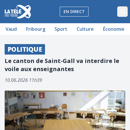
La Télé - Télévision régionale Vaud et Fribourg
EN DIRECT
Op
Vaud
Fribourg
Sport
Culture
Économie
POLITIQUE
Le canton de Saint-Gall va interdire le
voile aux enseignantes
10.06.2026 11h39