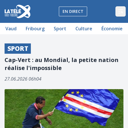
La Télé - Télévision régionale Vaud et Fribourg
EN DIRECT
Op
Vaud
Fribourg
Sport
Culture
Économie
SPORT
Cap-Vert : au Mondial, la petite nation
réalise l'impossible
27.06.2026 06h04