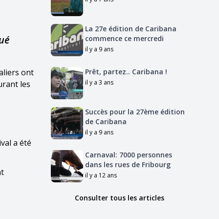
La 27e édition de Caribana
qué
commence ce mercredi
il y a 9 ans
aliers ont
Prêt, partez.. Caribana !
il y a 3 ans
urant les
Succès pour la 27ème édition
de Caribana
il y a 9 ans
val a été
Carnaval: 7000 personnes
dans les rues de Fribourg
nt
il y a 12 ans
Consulter tous les articles