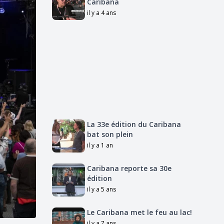
Caribana
il y a 4 ans
La 33e édition du Caribana
bat son plein
il y a 1 an
Caribana reporte sa 30e
édition
il y a 5 ans
Le Caribana met le feu au lac!
il y a 7 ans