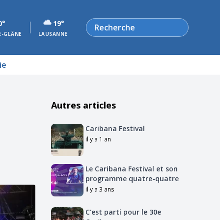
Rechercher
0°
19°
R-GLÂNE
LAUSANNE
ie
Autres articles
Caribana Festival
il y a 1 an
Le Caribana Festival et son
programme quatre-quatre
il y a 3 ans
C'est parti pour le 30e