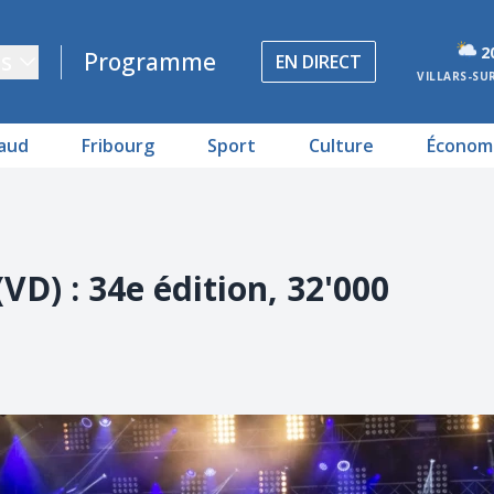
2
s
Programme
EN DIRECT
VILLARS-SU
aud
Fribourg
Sport
Culture
Économ
VD) : 34e édition, 32'000