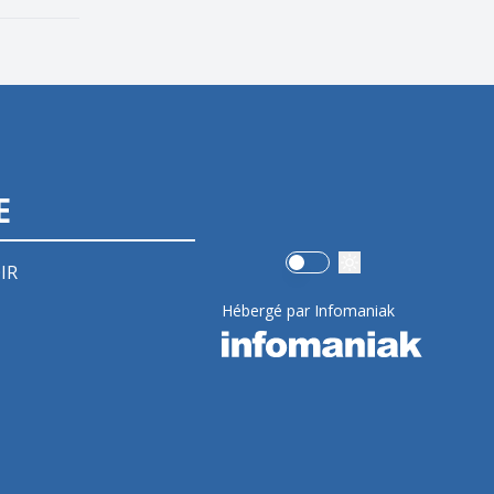
E
Use setting
IR
Hébergé par Infomaniak