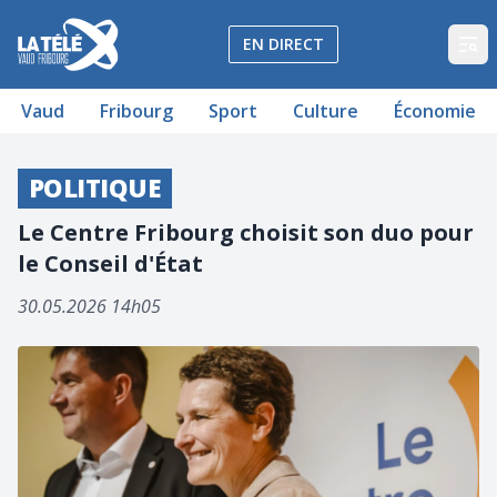
La Télé - Télévision régionale Vaud et Fribourg
EN DIRECT
Op
Vaud
Fribourg
Sport
Culture
Économie
POLITIQUE
Le Centre Fribourg choisit son duo pour
le Conseil d'État
30.05.2026 14h05