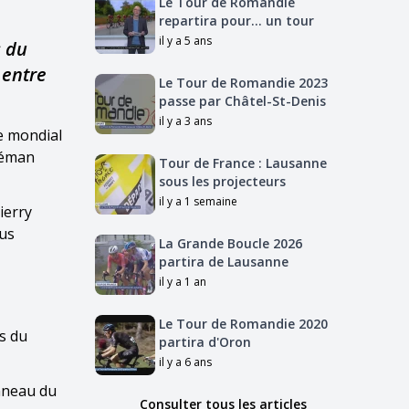
Le Tour de Romandie
repartira pour... un tour
il y a 5 ans
s du
 entre
Le Tour de Romandie 2023
passe par Châtel-St-Denis
il y a 3 ans
me mondial
 Léman
Tour de France : Lausanne
sous les projecteurs
il y a 1 semaine
ierry
lus
La Grande Boucle 2026
partira de Lausanne
il y a 1 an
Le Tour de Romandie 2020
ns du
partira d'Oron
il y a 6 ans
anneau du
Consulter tous les articles