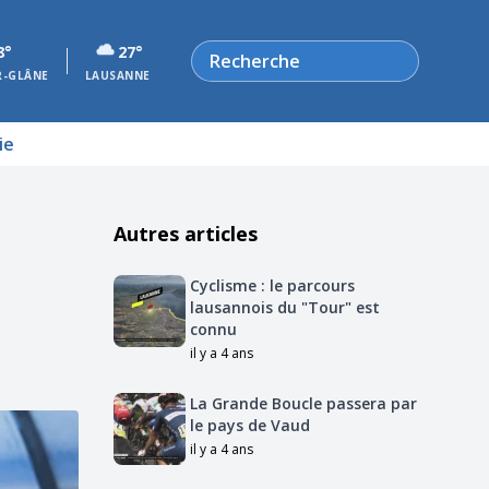
Rechercher
8°
27°
R-GLÂNE
LAUSANNE
ie
Autres articles
Cyclisme : le parcours
lausannois du "Tour" est
connu
il y a 4 ans
La Grande Boucle passera par
le pays de Vaud
il y a 4 ans