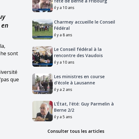
fêté de Berne à Fribourg
il y a 10 ans
uy
Charmey accueille le Conseil
 en
Fédéral
il y a 8 ans
la,
Le Conseil fédéral à la
phe sont
rencontre des Vaudois
il y a 10 ans
iversité
Les ministres en course
 "pas que
d'école à Lausanne
il y a 2 ans
L’État, l’été: Guy Parmelin à
Berne 2/2
il y a 5 ans
Consulter tous les articles