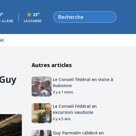
Rechercher
0°
23°
R-GLÂNE
LAUSANNE
ie
Autres articles
 Guy
Le Conseil fédéral en visite à
Aubonne
il y a 1 mois
Le Conseil Fédéral en
excursion vaudoise
il y a 5 ans
Guy Parmelin célébré en