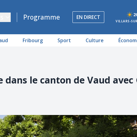
2
s
Programme
EN DIRECT
VILLARS-SU
aud
Fribourg
Sport
Culture
Économ
te dans le canton de Vaud avec