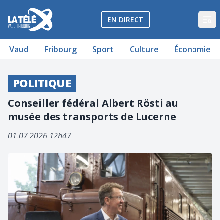
La Télé - Télévision régionale Vaud et Fribourg
EN DIRECT
Op
Vaud
Fribourg
Sport
Culture
Économie
POLITIQUE
Conseiller fédéral Albert Rösti au
musée des transports de Lucerne
01.07.2026 12h47