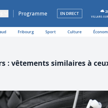
2
s
Programme
EN DIRECT
VILLARS-SU
aud
Fribourg
Sport
Culture
Économ
s : vêtements similaires à ceu