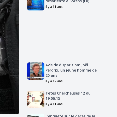
désorienté à Sorens (FR)
il y a 11 ans
Avis de disparition: Joël
Perdrix, un jeune homme de
20 ans
il y a 12 ans
Têtes Chercheuses 12 du
19.06.15
il y a 11 ans
L'enquête sur le décès de la