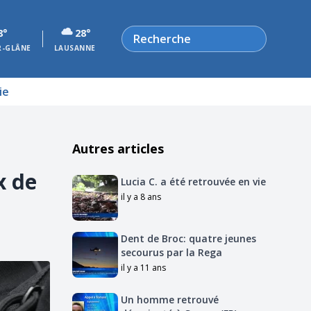
Rechercher
8°
28°
R-GLÂNE
LAUSANNE
ie
Autres articles
x de
Lucia C. a été retrouvée en vie
il y a 8 ans
Dent de Broc: quatre jeunes
secourus par la Rega
il y a 11 ans
Un homme retrouvé