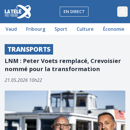
La Télé - Télévision régionale Vaud et Fribourg
EN DIRECT
Op
Vaud
Fribourg
Sport
Culture
Économie
TRANSPORTS
LNM : Peter Voets remplacé, Crevoisier
nommé pour la transformation
21.05.2026 10h22