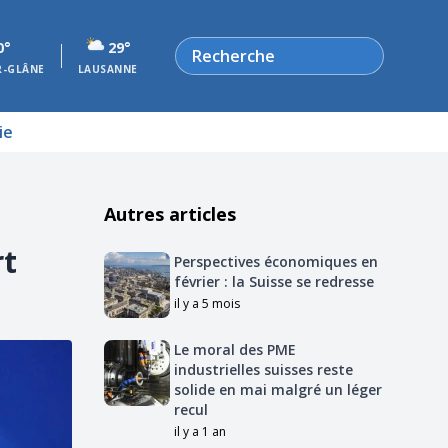
Rechercher
0°
29°
R-GLÂNE
LAUSANNE
ie
Autres articles
rt
Perspectives économiques en
février : la Suisse se redresse
il y a 5 mois
Le moral des PME
industrielles suisses reste
solide en mai malgré un léger
recul
il y a 1 an