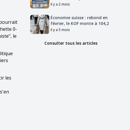
il y a 2 mois
Économie suisse : rebond en
 pourrait
février, le KOF monte à 104,2
hette 0-
il y a 5 mois
ste", le
Consulter tous les articles
itique
iers
ir les
 s'en