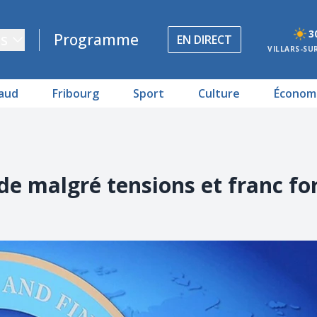
3
s
Programme
EN DIRECT
VILLARS-SU
aud
Fribourg
Sport
Culture
Économ
de malgré tensions et franc fo