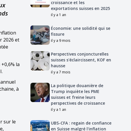
croissance et les
ux
exportations suisses en 2025
onds
il y a 1 an
Économie: une solidité qui se
nflation
fissure
r 2026 et
il y a 9 mois
ptée
Perspectives conjoncturelles
suisses s'éclaircissent, KOF en
u +0,6% la
hausse
I.
il y a 7 mois
t annuel
La politique douanière de
chaine, à
Trump inquiète les PME
suisses et freine leurs
perspectives de croissance
il y a 1 an
r sur le
UBS-CFA : regain de confiance
e,
en Suisse malgré l'inflation