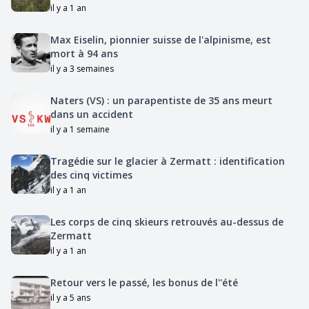
il y a 1 an
Max Eiselin, pionnier suisse de l'alpinisme, est
mort à 94 ans
il y a 3 semaines
Naters (VS) : un parapentiste de 35 ans meurt
dans un accident
il y a 1 semaine
Tragédie sur le glacier à Zermatt : identification
des cinq victimes
il y a 1 an
Les corps de cinq skieurs retrouvés au-dessus de
Zermatt
il y a 1 an
Retour vers le passé, les bonus de l''été
il y a 5 ans