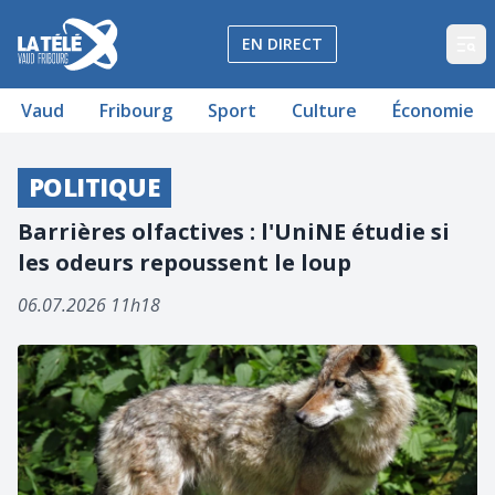
La Télé - Télévision régionale Vaud et Fribourg
EN DIRECT
Op
Vaud
Fribourg
Sport
Culture
Économie
POLITIQUE
Barrières olfactives : l'UniNE étudie si
les odeurs repoussent le loup
06.07.2026 11h18