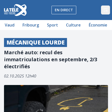
La Télé - Télévision régionale Vaud et Fribourg
EN DIRECT
Op
Vaud
Fribourg
Sport
Culture
Économie
MÉCANIQUE LOURDE
Marché auto: recul des
immatriculations en septembre, 2/3
électrifiés
02.10.2025 12h40