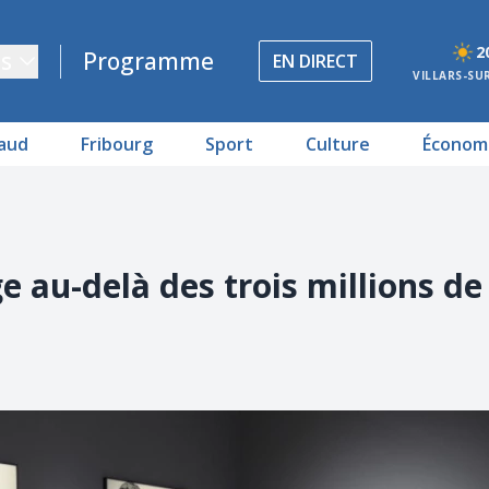
2
s
Programme
EN DIRECT
VILLARS-SU
aud
Fribourg
Sport
Culture
Économ
 au-delà des trois millions de