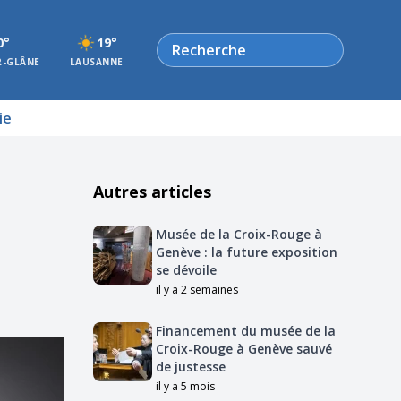
Rechercher
0°
19°
R-GLÂNE
LAUSANNE
ie
Autres articles
Musée de la Croix-Rouge à
Genève : la future exposition
se dévoile
il y a 2 semaines
Financement du musée de la
Croix-Rouge à Genève sauvé
de justesse
il y a 5 mois