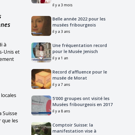
il y a 3 mois
s
Belle année 2022 pour les
nnes
musées fribourgeois
il y a 3 ans
i à
Une fréquentation record
s-Unis et
pour le Musée Jenisch
il y a 1 an
alement
Record d'affluence pour le
musée de Morat
il y a 7 ans
 locales
5'000 groupes ont visité les
Musées fribourgeois en 2017
il y a 8 ans
a Suisse
 que les
Comptoir Suisse: la
manifestation vise à