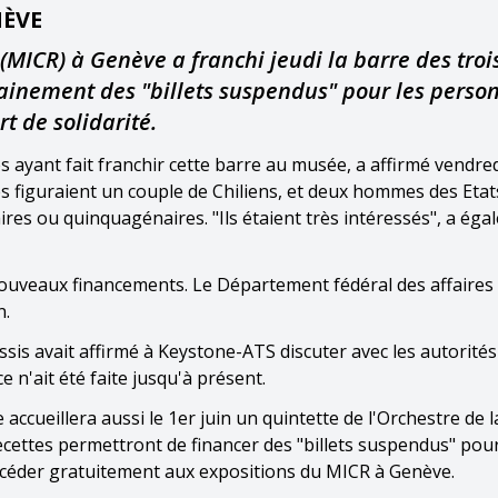
NÈVE
(MICR) à Genève a franchi jeudi la barre des troi
ochainement des "billets suspendus" pour les perso
t de solidarité.
ayant fait franchir cette barre au musée, a affirmé vendred
 figuraient un couple de Chiliens, et deux hommes des Etat
res ou quinquagénaires. "Ils étaient très intéressés", a ég
nouveaux financements. Le Département fédéral des affaires
n.
assis avait affirmé à Keystone-ATS discuter avec les autorités
n'ait été faite jusqu'à présent.
accueillera aussi le 1er juin un quintette de l'Orchestre de l
ecettes permettront de financer des "billets suspendus" pour
ccéder gratuitement aux expositions du MICR à Genève.