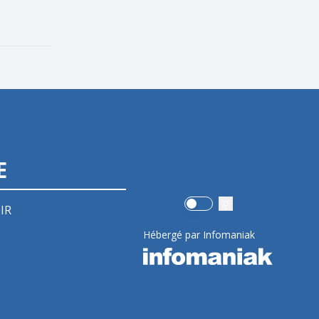
E
Use setting
IR
Hébergé par Infomaniak