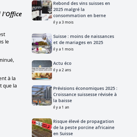
Rebond des vins suisses en
2025 malgré la
l'Office
consommation en berne
il y a 3 mois
est
Suisse : moins de naissances
s le
et de mariages en 2025
il y a 1 mois
iminué,
Actu éco
il y a 2 ans
nt à la
t que la
Prévisions économiques 2025 :
Croissance suissesse révisée à
la baisse
il y a 1 an
Risque élevé de propagation
de la peste porcine africaine
en Suisse