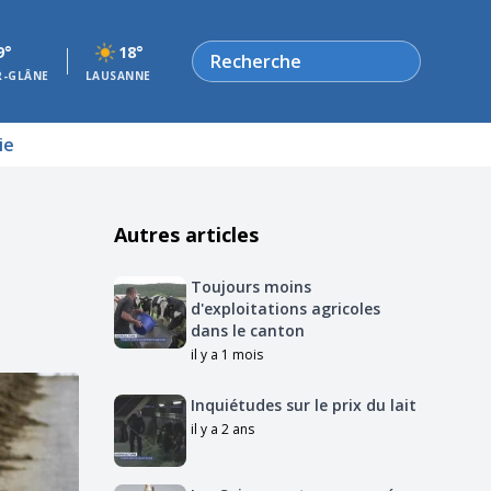
Rechercher
9°
18°
R-GLÂNE
LAUSANNE
ie
Autres articles
Toujours moins
d'exploitations agricoles
dans le canton
il y a 1 mois
Inquiétudes sur le prix du lait
il y a 2 ans