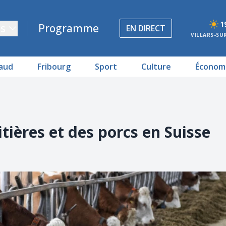
1
s
Programme
EN DIRECT
VILLARS-SU
aud
Fribourg
Sport
Culture
Économ
itières et des porcs en Suisse