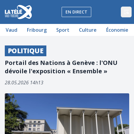
La Télé - Télévision régionale Vaud et Fribourg
EN DIRECT
Op
Vaud
Fribourg
Sport
Culture
Économie
POLITIQUE
Portail des Nations à Genève : l'ONU
dévoile l'exposition « Ensemble »
28.05.2026 14h13