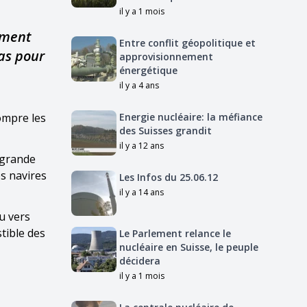
il y a 1 mois
ement
Entre conflit géopolitique et
as pour
approvisionnement
énergétique
il y a 4 ans
ompre les
Energie nucléaire: la méfiance
des Suisses grandit
il y a 12 ans
 grande
es navires
Les Infos du 25.06.12
il y a 14 ans
ou vers
tible des
Le Parlement relance le
nucléaire en Suisse, le peuple
décidera
il y a 1 mois