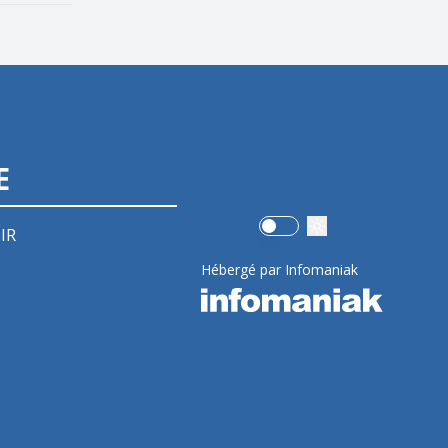
E
Use setting
IR
Hébergé par Infomaniak