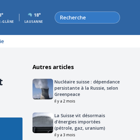
Rechercher
8°
18°
R-GLÂNE
LAUSANNE
ie
Autres articles
t
Nucléaire suisse : dépendance
persistante à la Russie, selon
Greenpeace
il y a 2 mois
La Suisse vit désormais
d'énergies importées
(pétrole, gaz, uranium)
il y a 3 mois