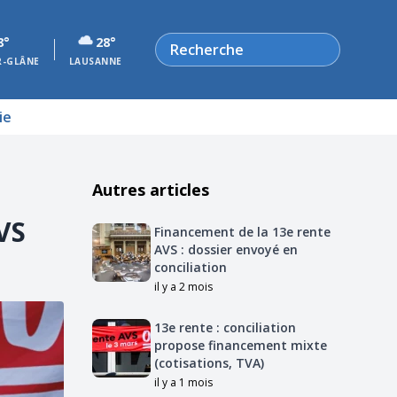
Rechercher
8°
28°
R-GLÂNE
LAUSANNE
ie
Autres articles
VS
Financement de la 13e rente
AVS : dossier envoyé en
conciliation
il y a 2 mois
13e rente : conciliation
propose financement mixte
(cotisations, TVA)
il y a 1 mois