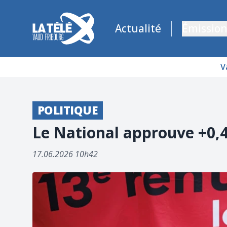
La Télé - Télévision régionale Vaud et Fribourg
Actualité
Émission
V
POLITIQUE
Le National approuve +0,4
17.06.2026 10h42