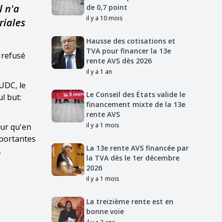
l n'a
de 0,7 point
il y a 10 mois
riales
Hausse des cotisations et
TVA pour financer la 13e
 refusé
rente AVS dès 2026
il y a 1 an
UDC, le
Le Conseil des États valide le
l but:
financement mixte de la 13e
rente AVS
il y a 1 mois
eur qu'en
mportantes
La 13e rente AVS financée par
.
la TVA dès le 1er décembre
2026
il y a 1 mois
La treizième rente est en
bonne voie