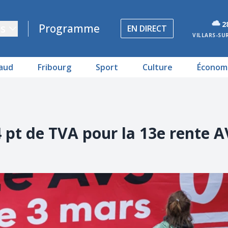
2
s
Programme
EN DIRECT
VILLARS-SU
aud
Fribourg
Sport
Culture
Économ
 pt de TVA pour la 13e rente A