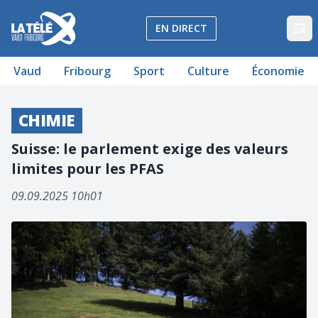
La Télé - Télévision régionale Vaud et Fribourg
EN DIRECT
Op
Vaud
Fribourg
Sport
Culture
Économie
CHIMIE
Suisse: le parlement exige des valeurs
limites pour les PFAS
09.09.2025 10h01