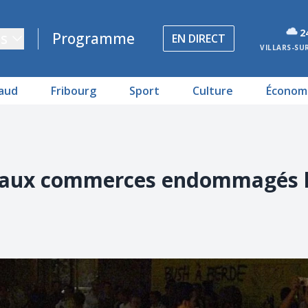
2
s
Programme
EN DIRECT
VILLARS-SU
aud
Fribourg
Sport
Culture
Économ
de aux commerces endommagés 