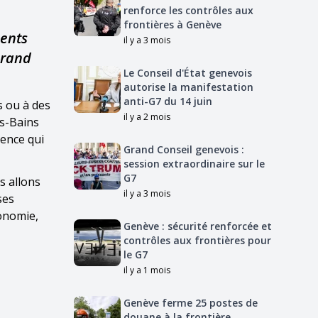
renforce les contrôles aux
frontières à Genève
ments
il y a 3 mois
Grand
Le Conseil d'État genevois
autorise la manifestation
anti-G7 du 14 juin
s ou à des
il y a 2 mois
es-Bains
gence qui
Grand Conseil genevois :
session extraordinaire sur le
G7
s allons
il y a 3 mois
ses
onomie,
Genève : sécurité renforcée et
contrôles aux frontières pour
le G7
il y a 1 mois
Genève ferme 25 postes de
douane à la frontière