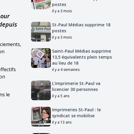
postes
il y a 3 mois
pour
 depuis
St-Paul Médias supprime 18
postes
il y a 3 mois
nciements,
ion
Saint-Paul Médias supprime
13,5 équivalents plein temps
au lieu de 18
ffectifs
il y a 4 semaines
ion
L'imprimerie St-Paul va
licencier 30 personnes
ns le
il y a 5 ans
Imprimeries St-Paul : le
syndicat se mobilise
il y a 13 ans