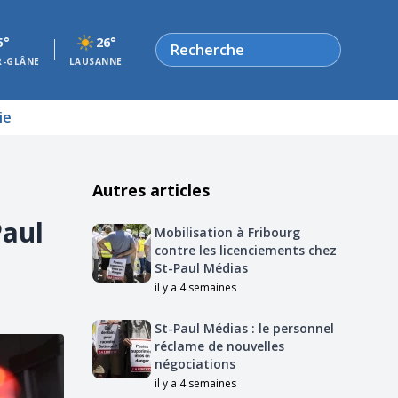
Rechercher
5°
26°
R-GLÂNE
LAUSANNE
ie
Autres articles
Paul
Mobilisation à Fribourg
contre les licenciements chez
St-Paul Médias
il y a 4 semaines
St-Paul Médias : le personnel
réclame de nouvelles
négociations
il y a 4 semaines