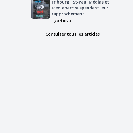
Fribourg : St‑Paul Médias et
Mediaparc suspendent leur
rapprochement
il y a 4 mois
Consulter tous les articles