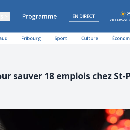
2
s
Programme
EN DIRECT
VILLARS-SU
aud
Fribourg
Sport
Culture
Économ
our sauver 18 emplois chez St‑