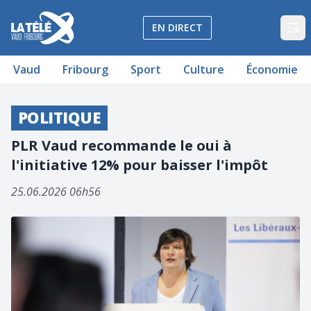
La Télé - Télévision régionale Vaud et Fribourg
EN DIRECT
Op
Vaud
Fribourg
Sport
Culture
Économie
POLITIQUE
PLR Vaud recommande le oui à
l'initiative 12% pour baisser l'impôt
25.06.2026 06h56