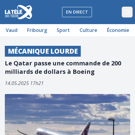
La Télé - Télévision régionale Vaud et Fribourg
EN DIRECT
Op
Vaud
Fribourg
Sport
Culture
Économie
MÉCANIQUE LOURDE
Le Qatar passe une commande de 200
milliards de dollars à Boeing
14.05.2025 17h21