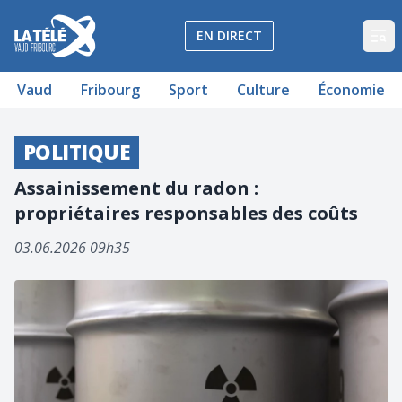
La Télé - Télévision régionale Vaud et Fribourg
EN DIRECT
Op
Vaud
Fribourg
Sport
Culture
Économie
POLITIQUE
Assainissement du radon :
propriétaires responsables des coûts
03.06.2026 09h35