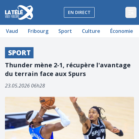
La Télé - Télévision régionale Vaud et Fribourg
EN DIRECT
Op
Vaud
Fribourg
Sport
Culture
Économie
SPORT
Thunder mène 2-1, récupère l'avantage
du terrain face aux Spurs
23.05.2026 06h28