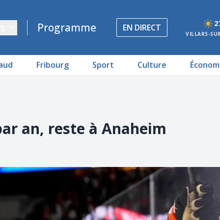
2
s
Programme
EN DIRECT
VILLARS-SU
aud
Fribourg
Sport
Culture
Économ
par an, reste à Anaheim