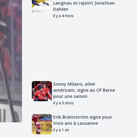
Langnau et rejoint Jonathan
Dahlen
il y a 4 mois
Sonny Milano, ailier
américain, signe au CP Berne
pour une saison
il y a 3 mois
Erik Brännström signe pour
trois ans à Lausanne
il y a 1 an