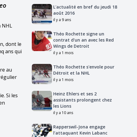
Leo
L'actualité en bref du jeudi 18
août 2016
il y a 9 ans
la NHL
Théo Rochette signe un
contrat d'un an avec les Red
n, dont le
Wings de Detroit
nq ans qui
il y a 1 mois
Théo Rochette s'envole pour
ère au
Détroit et la NHL
régulier
il y a 1 mois
Heinz Ehlers et ses 2
e. Si les
assistants prolongent chez
 en
les Lions
il y a 10 ans
Rapperswil-Jona engage
l’attaquant Kevin Labanc