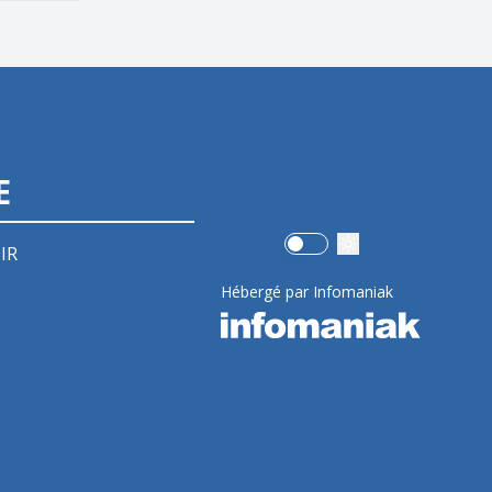
E
Use setting
IR
Hébergé par Infomaniak