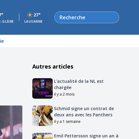
Rechercher
7°
27°
R-GLÂNE
LAUSANNE
ie
Autres articles
L'actualité de la NL est
chargée
il y a 2 mois
Schmid signe un contrat de
deux ans avec les Panthers
il y a 1 semaine
Emil Pettersson signe un an à