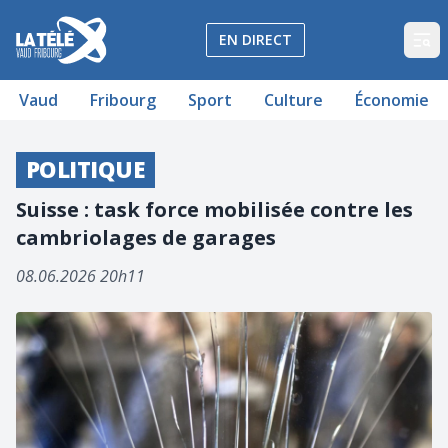
La Télé - Télévision régionale Vaud et Fribourg
EN DIRECT
Op
Vaud
Fribourg
Sport
Culture
Économie
POLITIQUE
Suisse : task force mobilisée contre les
cambriolages de garages
08.06.2026 20h11