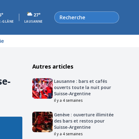
Rechercher
6°
27°
R-GLÂNE
LAUSANNE
ie
Autres articles
se-
Lausanne : bars et cafés
ouverts toute la nuit pour
Suisse-Argentine
il y a 4 semaines
Genève : ouverture illimitée
des bars et restos pour
Suisse-Argentine
il y a 4 semaines