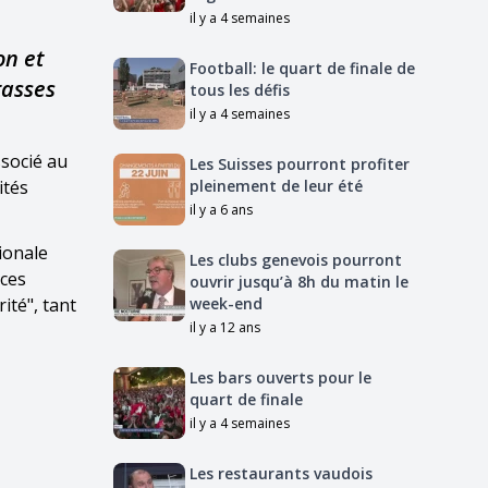
il y a 4 semaines
on et
Football: le quart de finale de
rasses
tous les défis
il y a 4 semaines
ssocié au
Les Suisses pourront profiter
ités
pleinement de leur été
il y a 6 ans
gionale
Les clubs genevois pourront
ices
ouvrir jusqu’à 8h du matin le
ité", tant
week-end
il y a 12 ans
Les bars ouverts pour le
quart de finale
il y a 4 semaines
Les restaurants vaudois