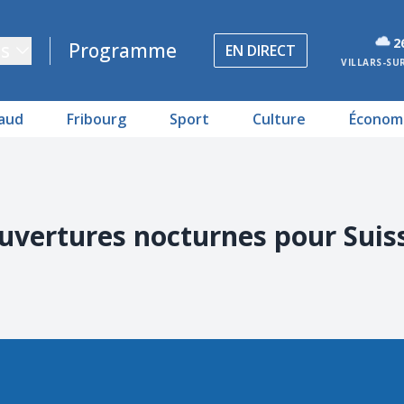
2
s
Programme
EN DIRECT
VILLARS-SU
aud
Fribourg
Sport
Culture
Économ
ouvertures nocturnes pour Suis