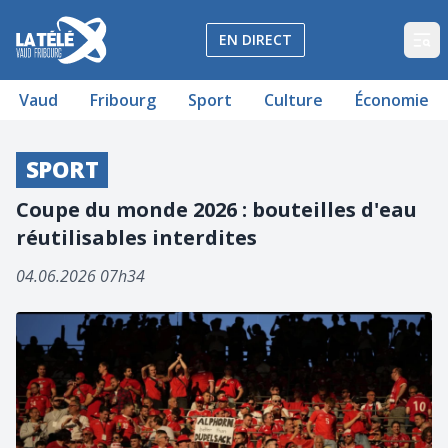
La Télé - Télévision régionale Vaud et Fribourg
EN DIRECT
Op
Vaud
Fribourg
Sport
Culture
Économie
SPORT
Coupe du monde 2026 : bouteilles d'eau
réutilisables interdites
04.06.2026 07h34