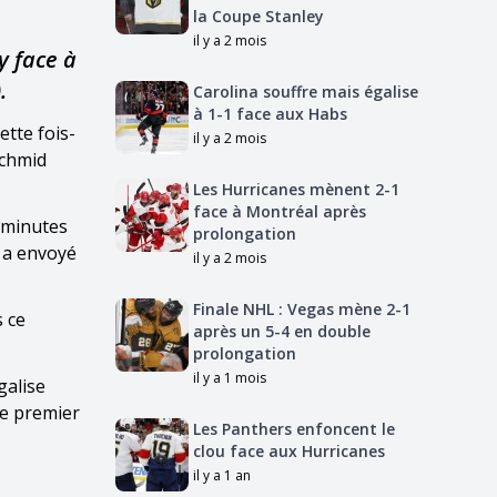
la Coupe Stanley
il y a 2 mois
y face à
.
Carolina souffre mais égalise
à 1-1 face aux Habs
ette fois-
il y a 2 mois
Schmid
Les Hurricanes mènent 2-1
face à Montréal après
 minutes
prolongation
e a envoyé
il y a 2 mois
Finale NHL : Vegas mène 2-1
s ce
après un 5-4 en double
prolongation
il y a 1 mois
galise
le premier
Les Panthers enfoncent le
clou face aux Hurricanes
il y a 1 an