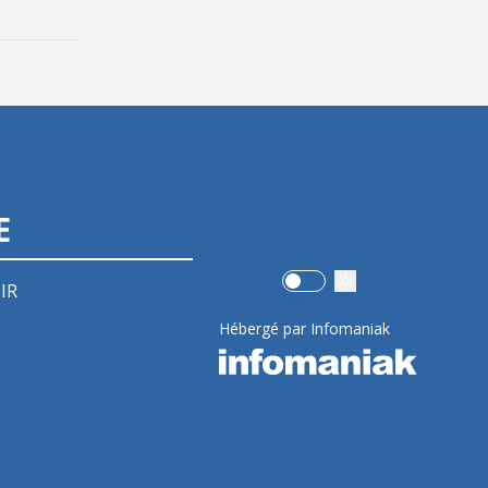
E
Use setting
IR
Hébergé par Infomaniak