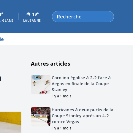
Rechercher
4°
19°
R-GLÂNE
LAUSANNE
ie
Autres articles
n
Carolina égalise à 2-2 face à
Vegas en finale de la Coupe
Stanley
il y a 1 mois
Hurricanes à deux pucks de la
Coupe Stanley après un 4-2
contre Vegas
il y a 1 mois