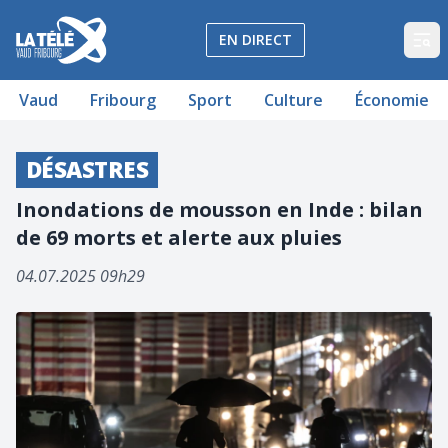
La Télé - Télévision régionale Vaud et Fribourg
EN DIRECT
Op
Vaud
Fribourg
Sport
Culture
Économie
DÉSASTRES
Inondations de mousson en Inde : bilan
de 69 morts et alerte aux pluies
04.07.2025 09h29