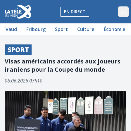
La Télé - Télévision régionale Vaud et Fribourg
EN DIRECT
Op
Vaud
Fribourg
Sport
Culture
Économie
SPORT
Visas américains accordés aux joueurs
iraniens pour la Coupe du monde
06.06.2026 07h10