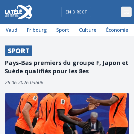
La Télé - Télévision régionale Vaud et Fribourg
EN DIRECT
Op
Vaud
Fribourg
Sport
Culture
Économie
SPORT
Pays-Bas premiers du groupe F, Japon et
Suède qualifiés pour les 8es
26.06.2026 03h06